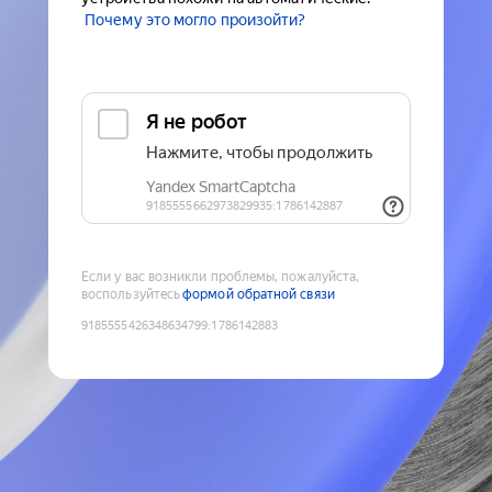
Почему это могло произойти?
Если у вас возникли проблемы, пожалуйста,
воспользуйтесь
формой обратной связи
9185555426348634799
:
1786142883