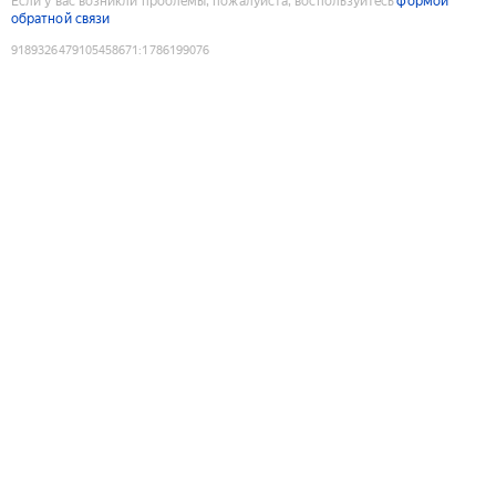
Если у вас возникли проблемы, пожалуйста, воспользуйтесь
формой
обратной связи
9189326479105458671
:
1786199076