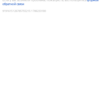
Если у вас возникли проблемы, пожалуйста, воспользуйтесь
формой
обратной связи
9191615126785755215
:
1786233180