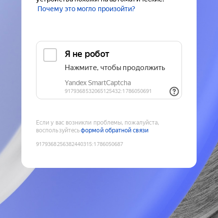
Почему это могло произойти?
Если у вас возникли проблемы, пожалуйста,
воспользуйтесь
формой обратной связи
9179368256382440315
:
1786050687