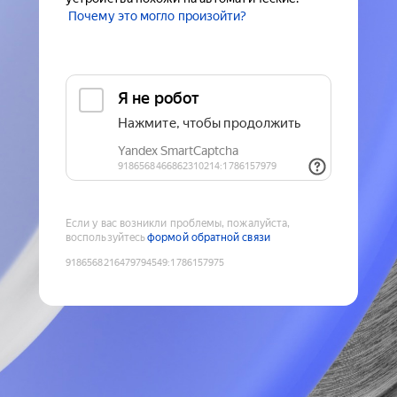
Почему это могло произойти?
Если у вас возникли проблемы, пожалуйста,
воспользуйтесь
формой обратной связи
9186568216479794549
:
1786157975