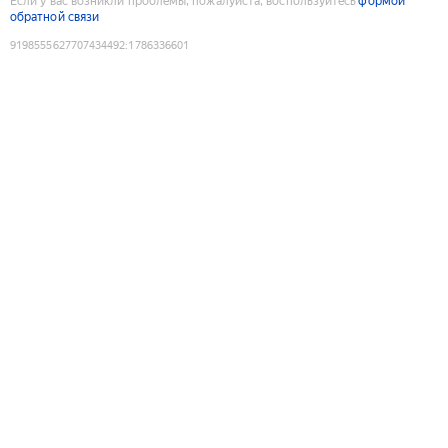
Если у вас возникли проблемы, пожалуйста, воспользуйтесь
формой
обратной связи
9198555627707434492
:
1786336601