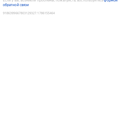
Если у вас возникли проблемы, пожалуйста, воспользуйтесь
формой
обратной связи
9186399667803129327
:
1786155464