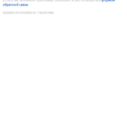
Если у вас возникли проблемы, пожалуйста, воспользуйтесь
формой
обратной связи
9200655761555589216
:
1786367896