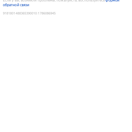
Если у вас возникли проблемы, пожалуйста, воспользуйтесь
формой
обратной связи
9181801488365390010
:
1786086945