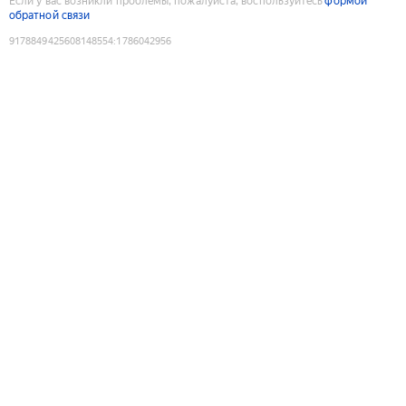
Если у вас возникли проблемы, пожалуйста, воспользуйтесь
формой
обратной связи
9178849425608148554
:
1786042956