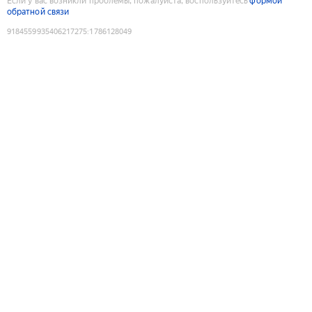
Если у вас возникли проблемы, пожалуйста, воспользуйтесь
формой
обратной связи
9184559935406217275
:
1786128049