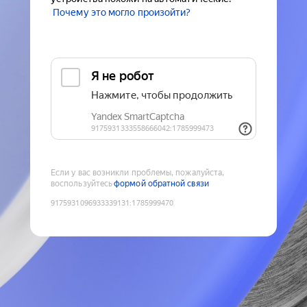
Почему это могло произойти?
Если у вас возникли проблемы, пожалуйста,
воспользуйтесь
формой обратной связи
9175931096933339131
:
1785999470