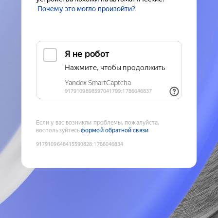
Почему это могло произойти?
Если у вас возникли проблемы, пожалуйста,
воспользуйтесь
формой обратной связи
9179109648415590828
:
1786046834