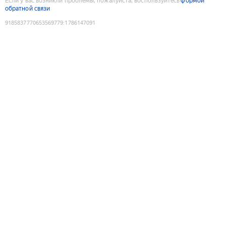
Если у вас возникли проблемы, пожалуйста, воспользуйтесь
формой
обратной связи
9185837770653569779
:
1786147091