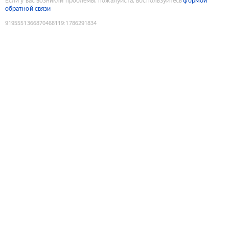
Если у вас возникли проблемы, пожалуйста, воспользуйтесь
формой
обратной связи
9195551366870468119
:
1786291834