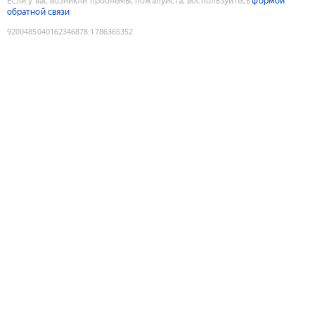
Если у вас возникли проблемы, пожалуйста, воспользуйтесь
формой
обратной связи
9200485040162346878
:
1786365352