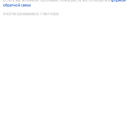
Если у вас возникли проблемы, пожалуйста, воспользуйтесь
формой
обратной связи
9183746326396669633
:
1786115926