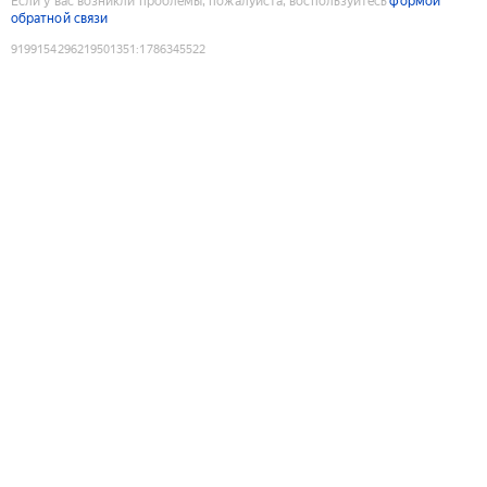
Если у вас возникли проблемы, пожалуйста, воспользуйтесь
формой
обратной связи
9199154296219501351
:
1786345522