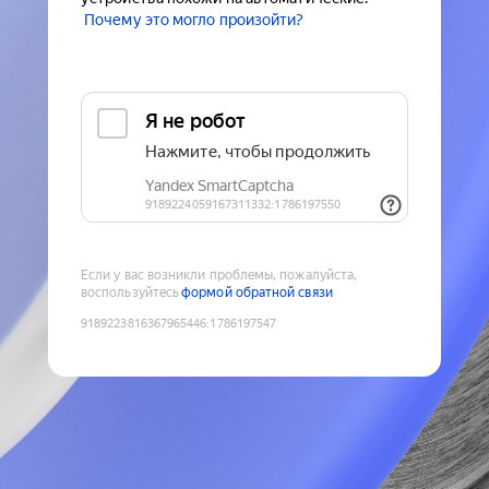
Почему это могло произойти?
Если у вас возникли проблемы, пожалуйста,
воспользуйтесь
формой обратной связи
9189223816367965446
:
1786197547