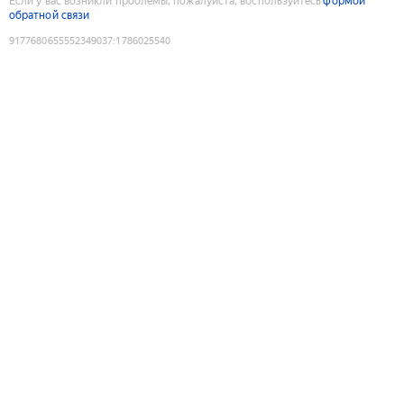
Если у вас возникли проблемы, пожалуйста, воспользуйтесь
формой
обратной связи
9177680655552349037
:
1786025540