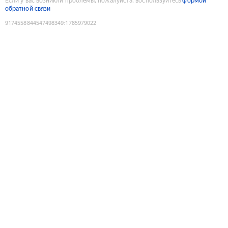
Если у вас возникли проблемы, пожалуйста, воспользуйтесь
формой
обратной связи
9174558844547498349
:
1785979022