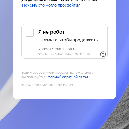
Почему это могло произойти?
Если у вас возникли проблемы, пожалуйста,
воспользуйтесь
формой обратной связи
9183640020855816482
:
1786114342