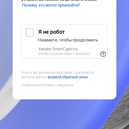
Почему это могло произойти?
Если у вас возникли проблемы, пожалуйста,
воспользуйтесь
формой обратной связи
9194953030210158959
:
1786282919