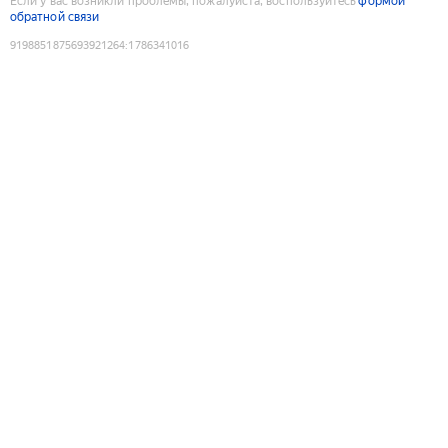
Если у вас возникли проблемы, пожалуйста, воспользуйтесь
формой
обратной связи
9198851875693921264
:
1786341016