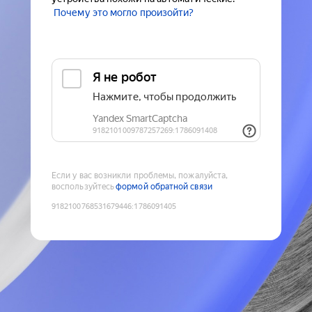
Почему это могло произойти?
Если у вас возникли проблемы, пожалуйста,
воспользуйтесь
формой обратной связи
9182100768531679446
:
1786091405