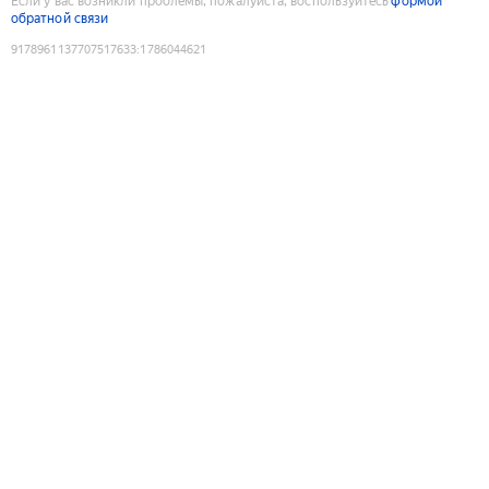
Если у вас возникли проблемы, пожалуйста, воспользуйтесь
формой
обратной связи
9178961137707517633
:
1786044621