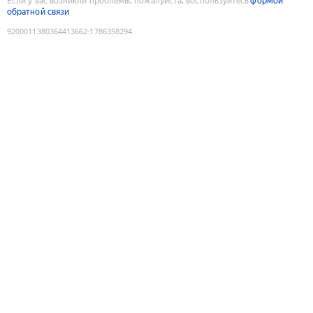
Если у вас возникли проблемы, пожалуйста, воспользуйтесь
формой
обратной связи
9200011380364413662
:
1786358294