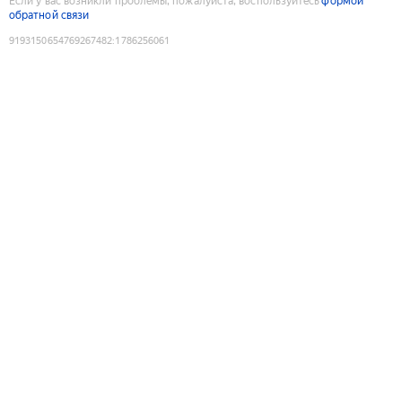
Если у вас возникли проблемы, пожалуйста, воспользуйтесь
формой
обратной связи
9193150654769267482
:
1786256061