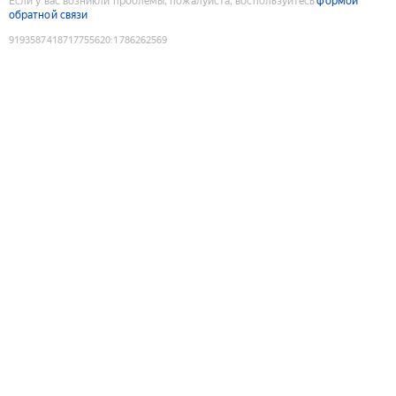
Если у вас возникли проблемы, пожалуйста, воспользуйтесь
формой
обратной связи
9193587418717755620
:
1786262569