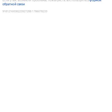
Если у вас возникли проблемы, пожалуйста, воспользуйтесь
формой
обратной связи
9181216838223927288
:
1786078233