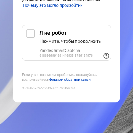
Почему это могло произойти?
Если у вас возникли проблемы, пожалуйста,
воспользуйтесь
формой обратной связи
9186366759226839742
:
1786154973