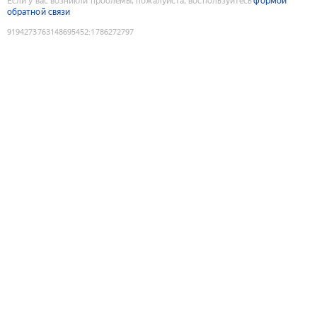
Если у вас возникли проблемы, пожалуйста, воспользуйтесь
формой
обратной связи
9194273763148695452
:
1786272797