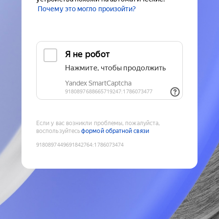
Почему это могло произойти?
Если у вас возникли проблемы, пожалуйста,
воспользуйтесь
формой обратной связи
9180897449691842764
:
1786073474