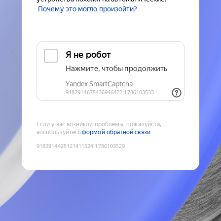
Почему это могло произойти?
Если у вас возникли проблемы, пожалуйста,
воспользуйтесь
формой обратной связи
9182914425121411524
:
1786103529