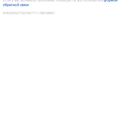
Если у вас возникли проблемы, пожалуйста, воспользуйтесь
формой
обратной связи
9183258527163745717
:
1786108657