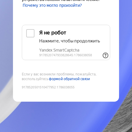
Почему это могло произойти?
Если у вас возникли проблемы, пожалуйста,
воспользуйтесь
формой обратной связи
9178520501510477952
:
1786038055