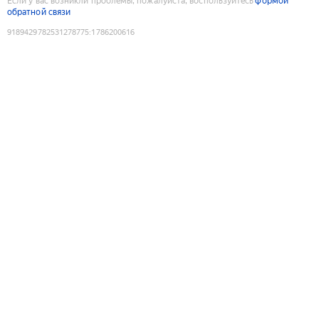
Если у вас возникли проблемы, пожалуйста, воспользуйтесь
формой
обратной связи
9189429782531278775
:
1786200616