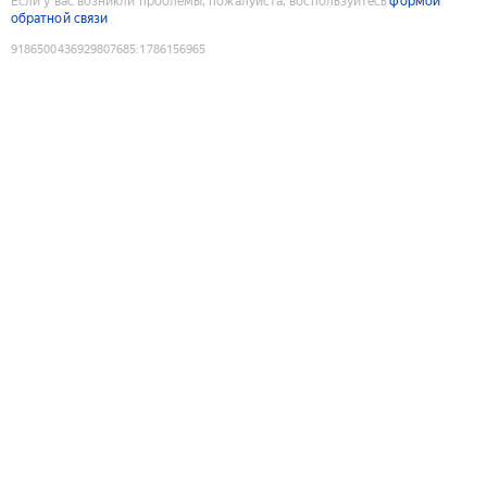
Если у вас возникли проблемы, пожалуйста, воспользуйтесь
формой
обратной связи
9186500436929807685
:
1786156965