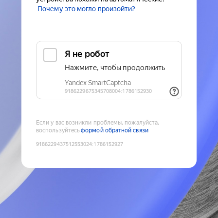
Почему это могло произойти?
Если у вас возникли проблемы, пожалуйста,
воспользуйтесь
формой обратной связи
9186229437512553024
:
1786152927