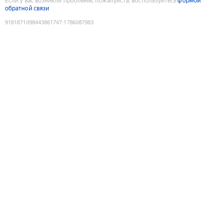
Если у вас возникли проблемы, пожалуйста, воспользуйтесь
формой
обратной связи
9181871098443861747
:
1786087983