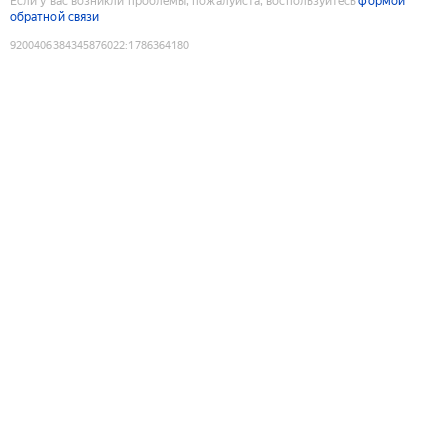
Если у вас возникли проблемы, пожалуйста, воспользуйтесь
формой
обратной связи
9200406384345876022
:
1786364180