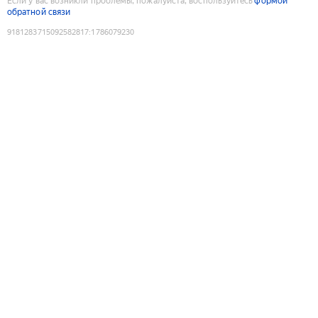
Если у вас возникли проблемы, пожалуйста, воспользуйтесь
формой
обратной связи
9181283715092582817
:
1786079230