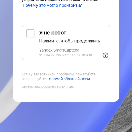
Почему это могло произойти?
Если у вас возникли проблемы, пожалуйста,
воспользуйтесь
формой обратной связи
9183040404095504883
:
1786105407