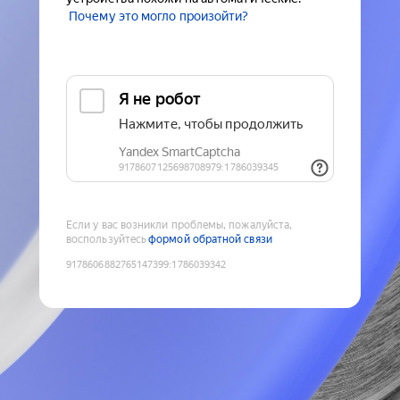
Почему это могло произойти?
Если у вас возникли проблемы, пожалуйста,
воспользуйтесь
формой обратной связи
9178606882765147399
:
1786039342