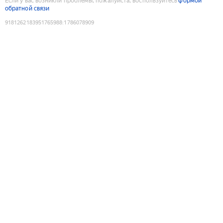
Если у вас возникли проблемы, пожалуйста, воспользуйтесь
формой
обратной связи
9181262183951765988
:
1786078909