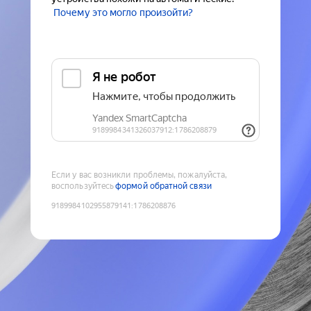
Почему это могло произойти?
Если у вас возникли проблемы, пожалуйста,
воспользуйтесь
формой обратной связи
9189984102955879141
:
1786208876