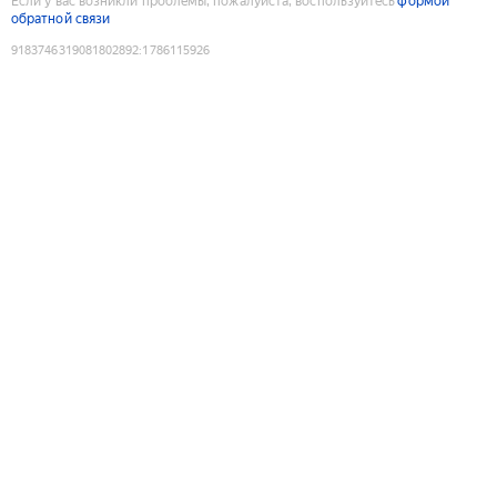
Если у вас возникли проблемы, пожалуйста, воспользуйтесь
формой
обратной связи
9183746319081802892
:
1786115926