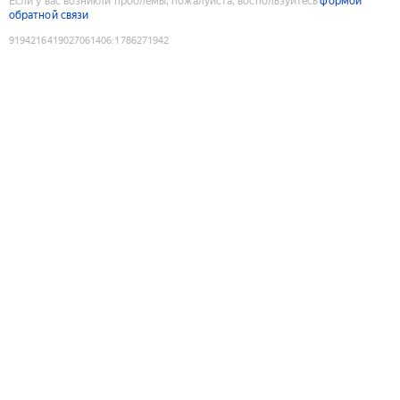
Если у вас возникли проблемы, пожалуйста, воспользуйтесь
формой
обратной связи
9194216419027061406
:
1786271942