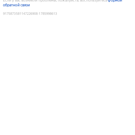
Если у вас возникли проблемы, пожалуйста, воспользуйтесь
формой
обратной связи
9175873581147226908
:
1785998613