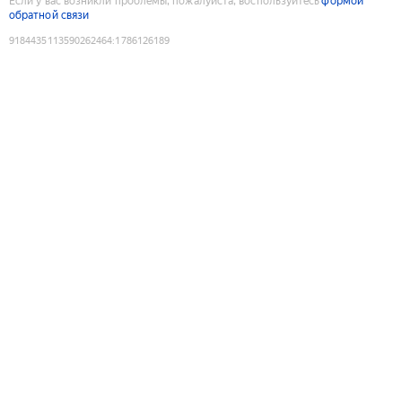
Если у вас возникли проблемы, пожалуйста, воспользуйтесь
формой
обратной связи
9184435113590262464
:
1786126189